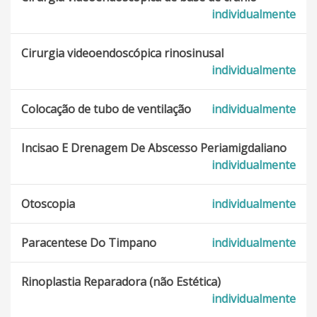
individualmente
Mau hálito
Cirurgia videoendoscópica rinosinusal
Doenças Da Laringe
individualmente
Doenças Nasofaríngeas
Colocação de tubo de ventilação
individualmente
Faringite
Incisao E Drenagem De Abscesso Periamigdaliano
individualmente
Dor de orelha
Otoscopia
individualmente
Halitose
Paracentese Do Timpano
individualmente
Histiocitose Sinus
Rinoplastia Reparadora (não Estética)
Enjôo Devido Ao Movimento
individualmente