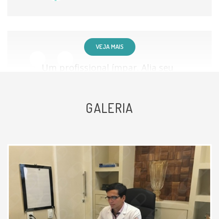
Nasofibrolaringoscopia
individualmente
Videolaringoscopia
individualmente
VEJA MAIS
Videonasofaringoscopia
individualmente
Um profissional ímpar. Alia seu
excelente profissionalismo à
Cirurgia endoscópica nasossinusal
individualmente
humanidade.
GALERIA
Septoplastia (Desvio Do Septo)
individualmente
Paciente
Turbinectomia
individualmente
Ótimo atendimento e equipamento