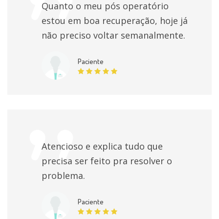
Lavagem ouvido (limpeza rolha cerúmen)
Quanto o meu pós operatório
individualmente
estou em boa recuperação, hoje já
não preciso voltar semanalmente.
Amigdalectomia
individualmente
Paciente
Amigdalectomia e adenoidectomia com
deformidade craniofacial
individualmente
Septoplastia Reparadora Nao Estetica
individualmente
Atencioso e explica tudo que
Nasofibroscopia
individualmente
precisa ser feito pra resolver o
problema.
Primeira consulta Otorrinolaringologia
individualmente
Paciente