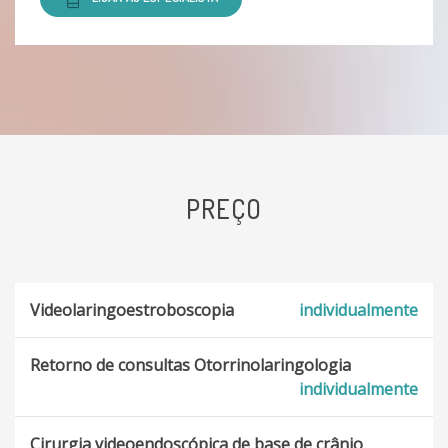
Febre dos fenos e a rinite alérgica perene
Fístula Buco-Antral
Labirintite
Mononucleose Infecciosa: a doença do beijo
PREÇO
Câncer de laringe
Cavum ou câncer de nasofaringe
Videolaringoestroboscopia
individualmente
Déficit do Processamento Auditivo Central
Retorno de consultas Otorrinolaringologia
Difteria
individualmente
Hidropsia Endolinfática
Cirurgia videoendoscópica de base de crânio