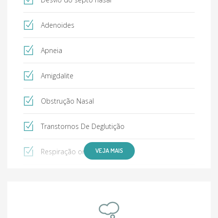
Adenoides
Apneia
Amigdalite
Obstrução Nasal
Transtornos De Deglutição
VEJA MAIS
Respiração oral
Pólipos Nasais
Tumores de base de cráneo