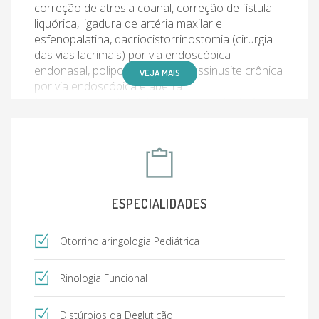
correção de atresia coanal, correção de fístula
liquórica, ligadura de artéria maxilar e
esfenopalatina, dacriocistorrinostomia (cirurgia
das vias lacrimais) por via endoscópica
endonasal, polipose nasal e rinossinusite crônica
VEJA MAIS
por via endoscópica e aberta.
Como pesquisador detém um score de 7.54 no
site de pesquisa Researchgate.com, com um total
de sete publicações em revistas científicas sendo
três em português e quatro em língua estrangeira
além de três resumos de artigos publicados. Foi
autor de capítulos ou colaborador da obra em
três livros na área de otorrinolaringologia e foi
ESPECIALIDADES
palestrante em oito aulas em congressos
nacionais de sua especialidade.
Otorrinolaringologia Pediátrica
Rinologia Funcional
Distúrbios da Deglutição