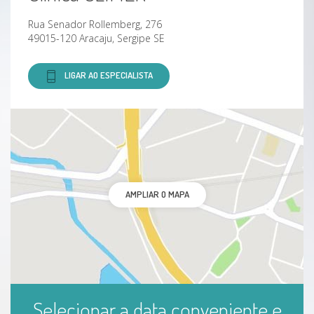
Rua Senador Rollemberg, 276
Poliposis Rinosinusal
49015-120 Aracaju, Sergipe SE
Sinusite Frontal
LIGAR AO ESPECIALISTA
Sinusite Maxilar
Sinusite Esfenoidal
Rinosinusitis Crónica
AMPLIAR O MAPA
Otite Média Com Derrame
Otite Média
Epiglotite
Selecionar a data conveniente e