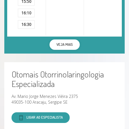
15:50
Distúrbios do paladar
16:10
Transtornos Do Olfato
16:30
Distúrbios Da Voz
VEJA MAIS
Doenças da Boca
Doenças Do Labirinto
Otomais Otorrinolaringologia
Especializada
Doenças Vestibulares
Av. Mario Jorge Menezes Viêira 2375
Neurotonite Vestibular
49035-100 Aracaju, Sergipe SE
Perda Auditiva
LIGAR AO ESPECIALISTA
Perda Auditiva Bilateral