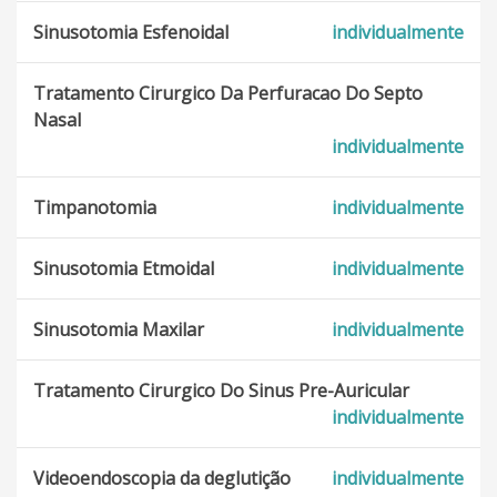
Síndrome De Kallmann
Sinusotomia Esfenoidal
individualmente
Garganta inflamada
Tratamento Cirurgico Da Perfuracao Do Septo
Nasal
Doença de Ménière
individualmente
Afonia
Timpanotomia
individualmente
Rinorréia De Líquido Cefalorraquidiano
Sinusotomia Etmoidal
individualmente
Traqueíte
Sinusotomia Maxilar
individualmente
Doenças Auditivas Centrais
Tratamento Cirurgico Do Sinus Pre-Auricular
Gagueira
individualmente
Distúrbios Do Sono Por Sonolência Excessiva
Videoendoscopia da deglutição
individualmente