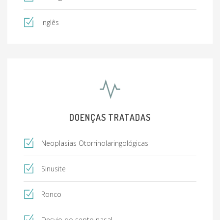
Inglês
DOENÇAS TRATADAS
Neoplasias Otorrinolaringológicas
Sinusite
Ronco
Desvio do septo nasal