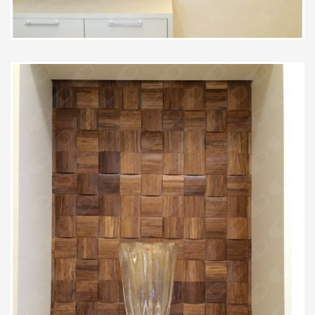
Ótima experiência pela minha
primeira vez, atenciosos,por tudo
só gratidão pra toda equipe.
Paciente
Atendimento muito bom, médico
amigável e procedimento eficaz.
Muito bom.
Paciente