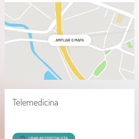
Perda Auditiva Condutiva
Perda Auditiva Central
AMPLIAR O MAPA
Perda Auditiva De Alta Frequência
Perda Auditiva Condutiva-Neurossensorial Mista
Perda Auditiva Provocada Por Ruído
Perda Auditiva Funcional
Telemedicina
Perda Auditiva Neurossensorial
Perda Auditiva Unilateral
LIGAR AO ESPECIALISTA